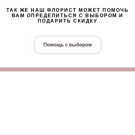
ТАК ЖЕ НАШ ФЛОРИСТ МОЖЕТ ПОМОЧЬ
ВАМ ОПРЕДЕЛИТЬСЯ С ВЫБОРОМ И
ПОДАРИТЬ СКИДКУ
Помощь с выбором
Главная
WOW КОЛЛЕКЦИЯ
Ассортимент
Доставка
Акции
Цветочная подписка
Отзывы
Контакты
Политика в отношении обработки