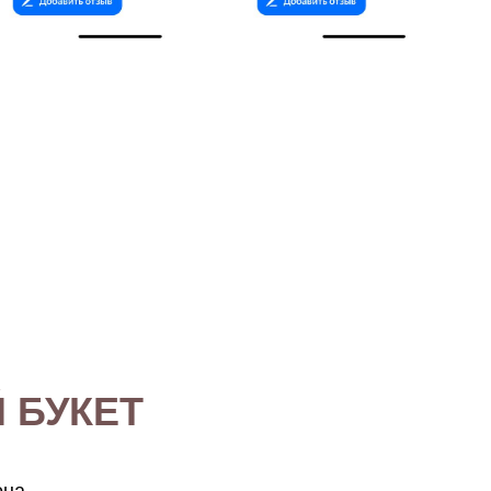
 БУКЕТ
она.