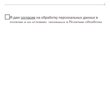
Я даю
согласие
на обработку персональных данных в
порядке и на условиях, указанных в
Политике обработки
персональных данных
ОТПРАВИТЬ ФОРМУ
ТАК ЖЕ НАШ ФЛОРИСТ МОЖЕТ ПОМОЧЬ
ВАМ ОПРЕДЕЛИТЬСЯ С ВЫБОРОМ И
ПОДАРИТЬ СКИДКУ