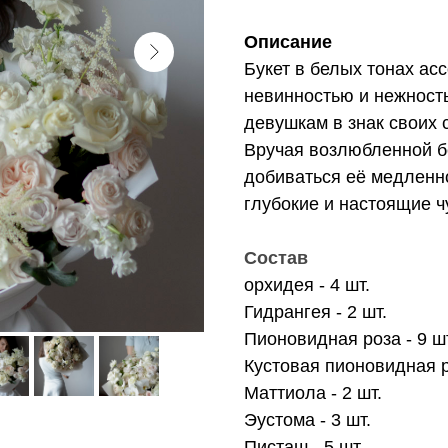
Описание
Букет в белых тонах ас
невинностью и нежност
девушкам в знак своих 
Вручая возлюбленной бе
добиваться её медленно
глубокие и настоящие ч
Состав
орхидея - 4 шт.
Гидрангея - 2 шт.
Пионовидная роза - 9 ш
Кустовая пионовидная ро
Маттиола - 2 шт.
Эустома - 3 шт.
Писташ - 5 шт.