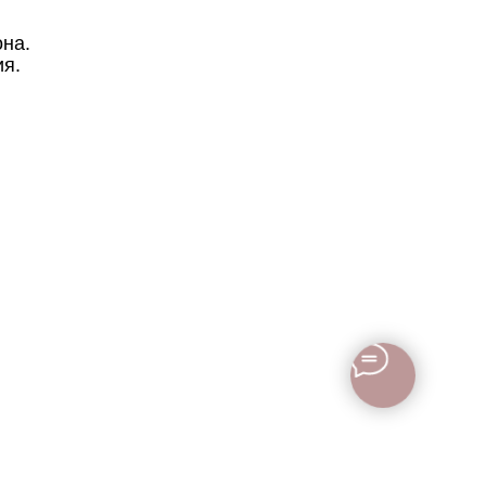
она.
ия.