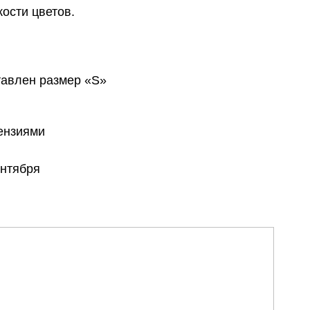
ости цветов.
авлен размер «S»
тензиями
ентября