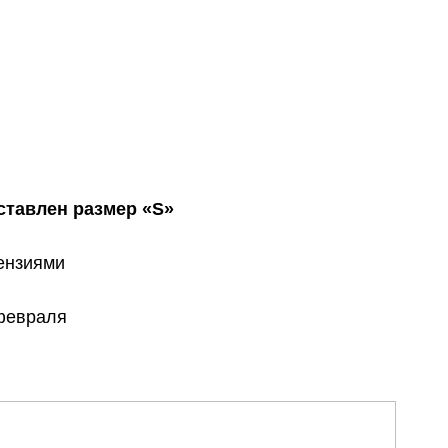
ставлен размер «S»
тензиями
 февраля