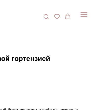
вой гортензией
ый букет сочетает в себе изысканные