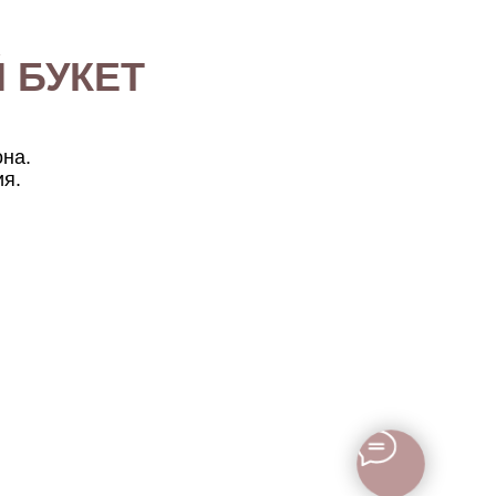
 БУКЕТ
она.
ия.