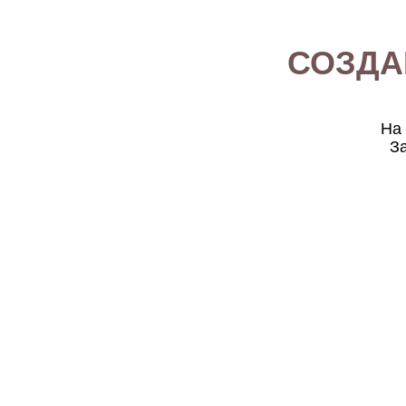
СОЗДА
На 
За